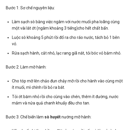
Bước 1: Sơ chế nguyên liệu:
Làm sạch sò bằng việc ngâm với nước muối pha loãng cùng
một vài lát ớt (ngâm khoảng 3 tiếng)cho hết chất bẩn.
Luộc sò khoảng 5 phút rồi đổ ra cho ráo nước, tách bỏ 1 bên
vỏ.
Rửa sạch hành, cắt nhỏ, lạc rang giã nát, tỏi bóc vỏ băm nhỏ.
Bước 2: Làm mỡ hành:
Cho tóp mỡ lên chảo đun chảy mỡ rồi cho hành vào cùng một
ít muối, mì chính rồi bỏ ra bát.
Tỏi ớt băm nhỏ rồi cho cùng vào chén, thêm ít đường, nước
mắm và nửa quả chanh khuấy đều cho tan.
Bước 3: Chế biến làm
sò huyết
nướng mỡ hành: