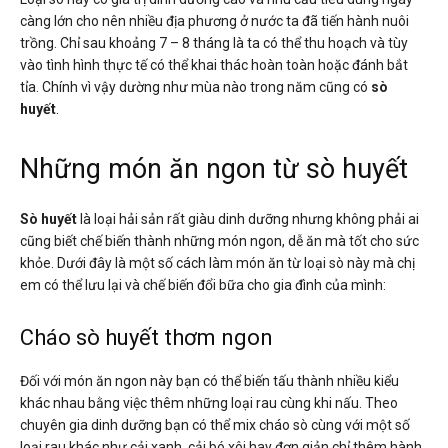
càng lớn cho nên nhiều địa phương ở nước ta đã tiến hành nuôi
trồng. Chỉ sau khoảng 7 – 8 tháng là ta có thể thu hoạch và tùy
vào tình hình thực tế có thể khai thác hoàn toàn hoặc đánh bắt
tỉa. Chính vì vậy dường như mùa nào trong năm cũng có
sò
huyết
.
Những món ăn ngon từ sò huyết
Sò huyết
là loại hải sản rất giàu dinh dưỡng nhưng không phải ai
cũng biết chế biến thành những món ngon, dễ ăn mà tốt cho sức
khỏe. Dưới đây là một số cách làm món ăn từ loại sò này mà chị
em có thể lưu lại và chế biến đổi bữa cho gia đình của mình:
Cháo sò huyết thơm ngon
Đối với món ăn ngon này bạn có thể biến tấu thành nhiều kiểu
khác nhau bằng việc thêm những loại rau cùng khi nấu. Theo
chuyên gia dinh dưỡng bạn có thể mix cháo sò cùng với một số
loại rau khác như cải xanh, cải bó xôi hay đơn giản chỉ thêm hành,