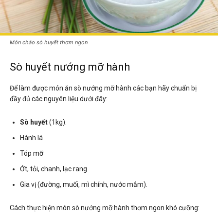
Món cháo sò huyết thơm ngon
Sò huyết nướng mỡ hành
Để làm được món ăn sò nướng mỡ hành các bạn hãy chuẩn bị
đầy đủ các nguyên liệu dưới đây:
Sò huyết
(1kg).
Hành lá
Tóp mỡ
Ớt, tỏi, chanh, lạc rang
Gia vị (đường, muối, mì chính, nước mắm).
Cách thực hiện món sò nướng mỡ hành thơm ngon khó cưỡng: