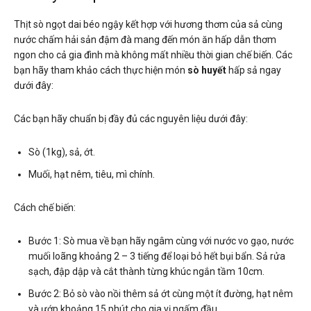
Thịt sò ngọt dai béo ngậy kết hợp với hương thơm của sả cùng
nước chấm hải sản đậm đà mang đến món ăn hấp dẫn thơm
ngon cho cả gia đình mà không mất nhiều thời gian chế biến. Các
bạn hãy tham khảo cách thực hiện món
sò huyết
hấp sả ngay
dưới đây:
Các bạn hãy chuẩn bị đầy đủ các nguyên liệu dưới đây:
Sò (1kg), sả, ớt.
Muối, hạt nêm, tiêu, mì chính.
Cách chế biến:
Bước 1: Sò mua về bạn hãy ngâm cùng với nước vo gạo, nước
muối loãng khoảng 2 – 3 tiếng để loại bỏ hết bụi bẩn. Sả rửa
sạch, đập dập và cắt thành từng khúc ngắn tầm 10cm.
Bước 2: Bỏ sò vào nồi thêm sả ớt cùng một ít đường, hạt nêm
và ướp khoảng 15 phút cho gia vị ngấm đầu.