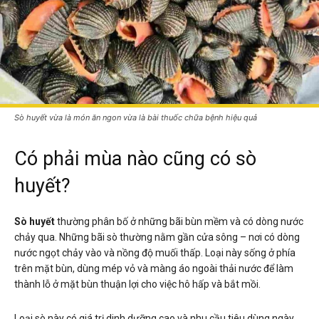
Sò huyết vừa là món ăn ngon vừa là bài thuốc chữa bệnh hiệu quả
Có phải mùa nào cũng có sò
huyết?
Sò huyết
thường phân bố ở những bãi bùn mềm và có dòng nước
chảy qua. Những bãi sò thường nằm gần cửa sông – nơi có dòng
nước ngọt chảy vào và nồng độ muối thấp. Loại này sống ở phía
trên mặt bùn, dùng mép vỏ và màng áo ngoài thải nước để làm
thành lỗ ở mặt bùn thuận lợi cho việc hô hấp và bắt mồi.
Loại sò này có giá trị dinh dưỡng cao và nhu cầu tiêu dùng ngày