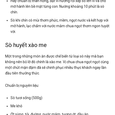
Hãy chuẩn bị than hồng, đặt vỉ nướng rồi xếp sò lên vỉ và cho
mỡ hành lên bề mặt từng con. Nướng khoảng 10 phút là sò
chín.
Sò khi chín có mùi thơm phức, mềm, ngọt nước và kết hợp với
mỡ hành, lạc chấm với nước mắm chua ngọt thơm ngon tuyệt
vời.
Sò huyết xào me
Một trong những món ăn được chế biến từ loại sò này mà bạn
không nên bỏ lỡ đó chính là xào me. Vị chua chua ngọt ngọt cùng
một chút mặn đậm đà sẽ chinh phục nhiều thực khách ngay lần
đầu tiên thưởng thức.
Chuẩn bị nguyên liệu:
Sò tươi sống (500g)
Me khô
Ớt sừng, tỏi, đường, nước mắm, tương ớt, dầu ăn.