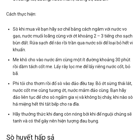
Cách thực hiện:
Sò khi mua về bạn hãy sơ chế bằng cách ngâm với nước vo
gạo, nước muối loãng cùng với ớt khoảng 2 – 3 tiếng cho sạch
bùn đất. Rửa sạch để ráo rồi trần qua nước sôi để loại bỏ hết vi
khuẩn.
Me khô cho vào nước ấm cùng một ít đường khoảng 30 phút
rồi dầm tách cốt me. Lấy rây lọc me để lấy riêng nước cốt, bỏ
bã.
Phi tỏi cho thơm rồi đổ sò vào đảo đều tay. Bỏ ớt sừng thái lát,
nước cốt me cùng tương ớt, nước mắm đảo cùng. Bạn hãy
đảo liên tục để cho sò ngấm gia vị và không bị cháy, khi nào sò
há miệng hết thì tắt bếp cho ra đĩa.
Hãy thưởng thức khi đang còn nóng bởi khi để nguội chúng sẽ
tanh và có thể gây nên hiện tượng đau bụng.
Sò huyết hấp sả