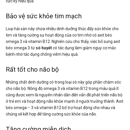
cực kỳ hiệu quả.
Bảo vệ sức khỏe tim mạch
Loại hải sản này chứa nhiều dinh dưỡng thúc đẩy sức khỏe cho
tim và tăng cường sự hoạt động của cơ tim nhờ có axit béo
omega 3 và vitamin B12. Nghiên cứu cho thấy, việc bổ sung axit
béo omega 3 từ
sò huyết
có tác dụng làm giảm nguy cơ mắc
bệnh nhờ tác dụng chống viêm hiệu quả.
Rất tốt cho não bộ
Những chất dinh dưỡng có trong loại sò này góp phần chăm sóc
cho não bộ. Nồng độ omega 3 và vitamin B12 trong máu quá ít
cũng được xem là nguyên nhân dẫn đến vấn đề phát triển não bộ
ở trẻ em và hoạt động não khỏe mạnh ở người trưởng thành. Axit
béo omega – 3 và vitamin B12 bổ trợ hoạt động cho nhau và
chúng sẽ kết hợp để tăng cường sức khỏe của não.
Tăng cường miễn dịch