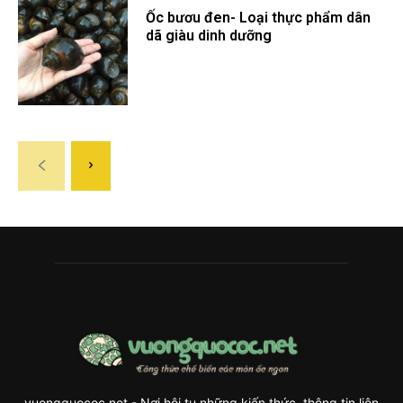
Ốc bươu đen- Loại thực phẩm dân
dã giàu dinh dưỡng
vuongquococ.net - Nơi hội tụ những kiến thức, thông tin liên