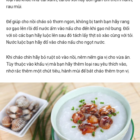
rau mùi.
Để giúp cho nồi cháo sò thơm ngon, không bị tanh bạn hãy rang
sơ gạo lên rồi đổ nước ấm vào nấu cho đến khi gạo nở bung. Đối
với sò các bạn hãy luộc lên sau đó tách lấy thịt sò xào cùng với tỏi.
Nước luộc bạn hãy đổ vào cháo nấu cho ngọt nước.
Khi cháo chín hãy bỏ ruột sò vào nồi, nêm nếm gia vị cho vừa ăn.
Tùy thuộc vào khẩu vị mà bạn hãy thêm loại rau yêu thích vào,
nhớ rắc thêm một chút tiêu, hành mùi để bát cháo thêm trọn vị.