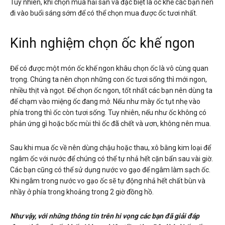
Tuy nhiên, khi chọn mua hải sản và đặc biệt là ốc khế các bạn nên
đi vào buổi sáng sớm để có thể chọn mua được ốc tươi nhất.
Kinh nghiệm chọn ốc khế ngon
Để có được một món ốc khế ngon khâu chọn ốc là vô cùng quan
trọng. Chúng ta nên chọn những con ốc tươi sống thì mới ngon,
nhiều thịt và ngọt. Để chọn ốc ngon, tốt nhất các bạn nên dùng ta
để chạm vào miệng ốc đang mở. Nếu như mày ốc tụt nhẹ vào
phía trong thì ốc còn tươi sống. Tuy nhiên, nếu như ốc không có
phản ứng gì hoặc bốc mùi thì ốc đã chết và ươn, không nên mua.
Sau khi mua ốc về nên dùng chậu hoặc thau, xô bằng kim loại để
ngâm ốc với nước để chúng có thể tự nhả hết cặn bẩn sau vài giờ.
Các bạn cũng có thể sử dụng nước vo gạo để ngâm làm sạch ốc.
Khi ngâm trong nước vo gạo ốc sẽ tự động nhả hết chất bùn và
nhầy ở phía trong khoảng trong 2 giờ đồng hồ.
Như vậy, với những thông tin trên hi vọng các bạn đã giải đáp