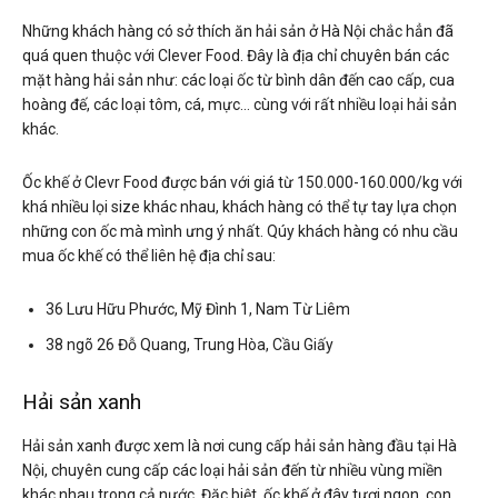
Những khách hàng có sở thích ăn hải sản ở Hà Nội chắc hẳn đã
quá quen thuộc với Clever Food. Đây là địa chỉ chuyên bán các
mặt hàng hải sản như: các loại ốc từ bình dân đến cao cấp, cua
hoàng đế, các loại tôm, cá, mực… cùng với rất nhiều loại hải sản
khác.
Ốc khế ở Clevr Food được bán với giá từ 150.000-160.000/kg với
khá nhiều lọi size khác nhau, khách hàng có thể tự tay lựa chọn
những con ốc mà mình ưng ý nhất. Qúy khách hàng có nhu cầu
mua ốc khế có thể liên hệ địa chỉ sau:
36 Lưu Hữu Phước, Mỹ Đình 1, Nam Từ Liêm
38 ngõ 26 Đỗ Quang, Trung Hòa, Cầu Giấy
Hải sản xanh
Hải sản xanh được xem là nơi cung cấp hải sản hàng đầu tại Hà
Nội, chuyên cung cấp các loại hải sản đến từ nhiều vùng miền
khác nhau trong cả nước. Đặc biệt, ốc khế ở đây tươi ngon, con