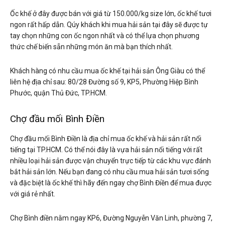
Ốc khế ở đây được bán với giá từ 150.000/kg size lớn, ốc khế tươi
ngon rất hấp dẫn. Qúy khách khi mua hải sản tại đây sẽ được tự
tay chọn những con ốc ngon nhất và có thể lựa chọn phương
thức chế biến sẵn những món ăn mà bạn thích nhất.
Khách hàng có nhu cầu mua ốc khế tại hải sản Ông Giàu có thể
liên hệ địa chỉ sau: 80/28 Đường số 9, KP5, Phường Hiệp Bình
Phước, quận Thủ Đức, TP.HCM.
Chợ đầu mối Bình Điền
Chợ đầu mối Bình Điền là địa chỉ mua ốc khế và hải sản rất nổi
tiếng tại TP.HCM. Có thể nói đây là vựa hải sản nổi tiếng với rất
nhiều loại hải sản được vận chuyển trực tiếp từ các khu vực đánh
bắt hải sản lớn. Nếu bạn đang có nhu cầu mua hải sản tươi sống
và đặc biệt là ốc khế thì hãy đến ngay chợ Bình Điền để mua được
với giá rẻ nhất.
Chợ Bình điền nằm ngay KP6, Đường Nguyễn Văn Linh, phường 7,