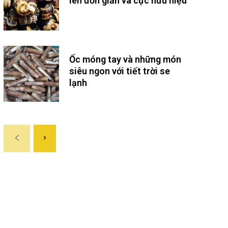
len đơn giản và cực hữu hiệu
Ốc móng tay và những món
siêu ngon với tiết trời se
lạnh