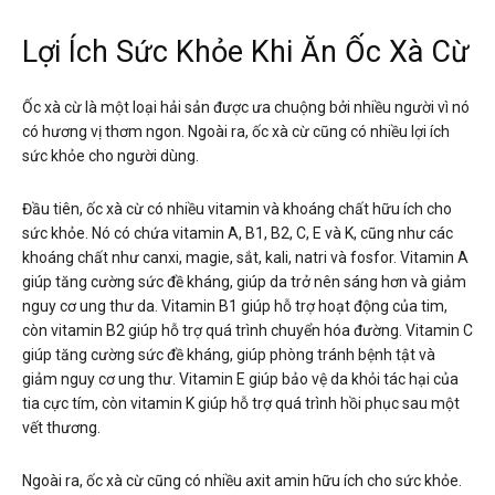
Lợi Ích Sức Khỏe Khi Ăn Ốc Xà Cừ
Ốc xà cừ là một loại hải sản được ưa chuộng bởi nhiều người vì nó
có hương vị thơm ngon. Ngoài ra, ốc xà cừ cũng có nhiều lợi ích
sức khỏe cho người dùng.
Đầu tiên, ốc xà cừ có nhiều vitamin và khoáng chất hữu ích cho
sức khỏe. Nó có chứa vitamin A, B1, B2, C, E và K, cũng như các
khoáng chất như canxi, magie, sắt, kali, natri và fosfor. Vitamin A
giúp tăng cường sức đề kháng, giúp da trở nên sáng hơn và giảm
nguy cơ ung thư da. Vitamin B1 giúp hỗ trợ hoạt động của tim,
còn vitamin B2 giúp hỗ trợ quá trình chuyển hóa đường. Vitamin C
giúp tăng cường sức đề kháng, giúp phòng tránh bệnh tật và
giảm nguy cơ ung thư. Vitamin E giúp bảo vệ da khỏi tác hại của
tia cực tím, còn vitamin K giúp hỗ trợ quá trình hồi phục sau một
vết thương.
Ngoài ra, ốc xà cừ cũng có nhiều axit amin hữu ích cho sức khỏe.