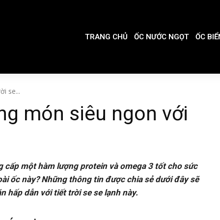
TRANG CHỦ
ỐC NƯỚC NGỌT
ỐC BIỂ
i se...
ng món siêu ngon với
g cấp một hàm lượng protein và omega 3 tốt cho sức
ài ốc này? Những thông tin được chia sẻ dưới đây sẽ
hấp dẫn với tiết trời se se lạnh này.