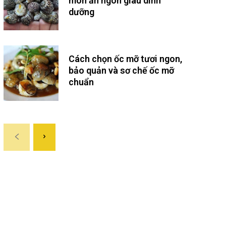
món ăn ngon giàu dinh
dưỡng
Cách chọn ốc mỡ tươi ngon,
bảo quản và sơ chế ốc mỡ
chuẩn