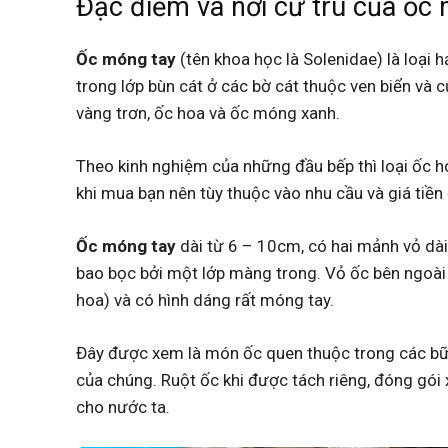
Đặc điểm và nơi cư trú của ốc
Ốc móng tay
(tên khoa học là Solenidae) là loại
trong lớp bùn cát ở các bờ cát thuộc ven biển và
vàng trơn, ốc hoa và ốc móng xanh.
Theo kinh nghiệm của những đầu bếp thì loại ốc ho
khi mua bạn nên tùy thuộc vào nhu cầu và giá tiền
Ốc móng tay
dài từ 6 – 10cm, có hai mảnh vỏ dài
bao bọc bởi một lớp màng trong. Vỏ ốc bên ngoài 
hoa) và có hình dáng rất móng tay.
Đây được xem là món ốc quen thuộc trong các bữ
của chúng. Ruột ốc khi được tách riêng, đóng gói
cho nước ta.