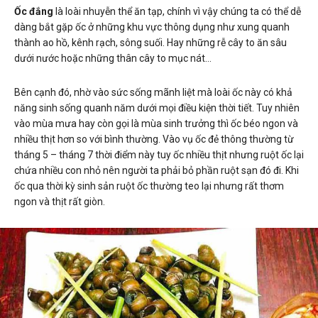
Ốc đắng
là loài nhuyễn thể ăn tạp, chính vì vậy chúng ta có thể dễ
dàng bắt gặp ốc ở những khu vực thông dụng như xung quanh
thành ao hồ, kênh rạch, sông suối. Hay những rễ cây to ăn sâu
dưới nước hoặc những thân cây to mục nát…
Bên cạnh đó, nhờ vào sức sống mãnh liệt mà loài ốc này có khả
năng sinh sống quanh năm dưới mọi điều kiện thời tiết. Tuy nhiên
vào mùa mưa hay còn gọi là mùa sinh trưởng thì ốc béo ngon và
nhiều thịt hơn so với bình thường. Vào vụ ốc đẻ thông thường từ
tháng 5 – tháng 7 thời điểm này tuy ốc nhiều thịt nhưng ruột ốc lại
chứa nhiều con nhỏ nên người ta phải bỏ phần ruột sạn đó đi. Khi
ốc qua thời kỳ sinh sản ruột ốc thường teo lại nhưng rất thơm
ngon và thịt rất giòn.