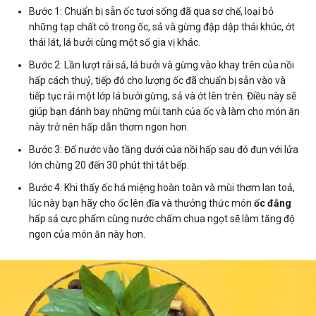
Bước 1: Chuẩn bị sẵn ốc tươi sống đã qua sơ chế, loại bỏ
những tạp chất có trong ốc, sả và gừng đập dập thái khúc, ớt
thái lát, lá bưởi cùng một số gia vị khác.
Bước 2: Lần lượt rải sả, lá bưởi và gừng vào khay trên của nồi
hấp cách thuỷ, tiếp đó cho lượng ốc đã chuẩn bị sẵn vào và
tiếp tục rải một lớp lá bưởi gừng, sả và ớt lên trên. Điều này sẽ
giúp bạn đánh bay những mùi tanh của ốc và làm cho món ăn
này trở nên hấp dẫn thơm ngon hơn.
Bước 3: Đổ nước vào tầng dưới của nồi hấp sau đó đun với lửa
lớn chừng 20 đến 30 phút thì tắt bếp.
Bước 4: Khi thấy ốc há miệng hoàn toàn và mùi thơm lan toả,
lúc này bạn hãy cho ốc lên đĩa và thưởng thức món
ốc đắng
hấp sả cực phẩm cùng nước chấm chua ngọt sẽ làm tăng độ
ngon của món ăn này hơn.