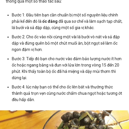
thông qua một số thao tác sau:
Bước 1: Đầu tiên bạn cần chuẩn bị một số nguyên liệu chính
phải kể đến đó là
ốc đắng
đã qua sơ chế và làm sạch tạp chất,
lá bưởi và sả đập dập, cùng một số gia vị khác.
Bước 2: Cho ốc vào nồi cùng một vài lá bưởi vò nát và sả đập
dập và đừng quên bỏ một chút muối ăn, bột ngọt sẽ làm ốc
ngon đậm vị hơn.
Bước 3: Tiếp đó bạn cho nước vào đảm bảo lượng nước ít hơn
ốc hoặc ngang bằng và đun với lửa lớn trong vòng 15 đến 20
phút. Khi thấy toàn bộ ốc đã há miệng và dậy mùi thơm thì
dừng lại.
Bước 4: lúc này bạn có thể cho ốc lên bát và thưởng thức
thành quả trọn vẹn cùng nước chấm chua ngọt hoặc tương ớt
đều hấp dẫn.