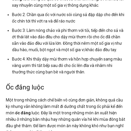
xay nhuyễn cùng một số gia vị thông dụng khác.
Bước 2: Chần qua ốc với nước sôi cùng sả đập dập cho đến khi
ốc chín tới thì vớt ra và để ráo nước
Bước 3: Làm nóng chảo và phi thơm với tỏi, tiếp đến cho sả và
ớt thái lát vào đảo đều cho dậy mùi thơm rồi cho ốc đã chần
sẵn vào đảo đều với lửa lớn. Đồng thời nêm một số gia vị như
dầu hào, muối, bột ngọt và một số gia vị khác đảo đều tay.
Bước 4: Khi thấy dậy mùi thơm và hỗn hợp chuyển sang màu
vàng ươm thì tắt bếp sau đó cho ốc lên đĩa và nhâm nhi
thưởng thức cùng bạn bè và người thân.
Ốc đắng luộc
Một trong những cách chế biến vô cùng đơn giản, không quá cầu
kỳ nhưng vẫn không làm mất đi dưỡng chất trong ốc phải kể đến
món
ốc đắng
luộc. Đây là một trong những món ăn xuất hiện
nhiều ở những bàn nhậu hay những quán vỉa hè khi mùa đông bắt
đầu ghé thăm. Để làm được món ăn này không khó như bạn nghĩ