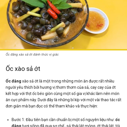
Ốc đắng xào sả ớt đánh thức vị giác
Ốc xào sả ớt
Ốc đắng
xào sả ớt là một trong những món ăn được rất nhiều
người yêu thích bởi hương vị thơm thơm của sả, cay cay của ớt
kết hợp với thịt ốc béo giòn cùng một số gia vị khác làm nên món
ăn cực phẩm này. Dưới đây là những bí kíp với một vài thao tác rất
đơn giản mà bạn đọc có thể tham khảo và thực hiện:
Bước 1: Đầu tiên bạn cần chuẩn bị một số nguyên liệu như:
ốc
đắng
tươi sống đã qua sơ chế , sả thái lát mỏng, ớt thái lát, tỏi