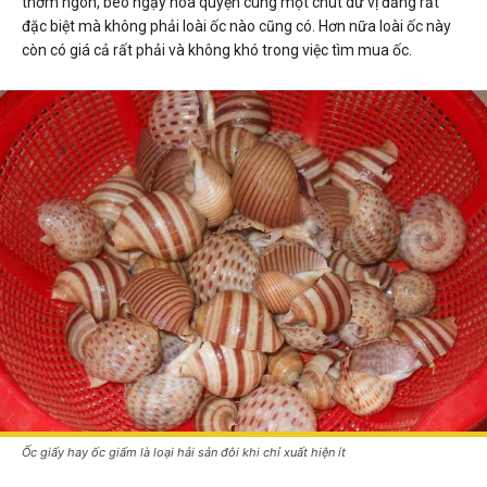
thơm ngon, béo ngậy hoà quyện cùng một chút dư vị đắng rất
đặc biệt mà không phải loài ốc nào cũng có. Hơn nữa loài ốc này
còn có giá cả rất phải và không khó trong việc tìm mua ốc.
Ốc giấy hay ốc giấm là loại hải sản đôi khi chỉ xuất hiện ít